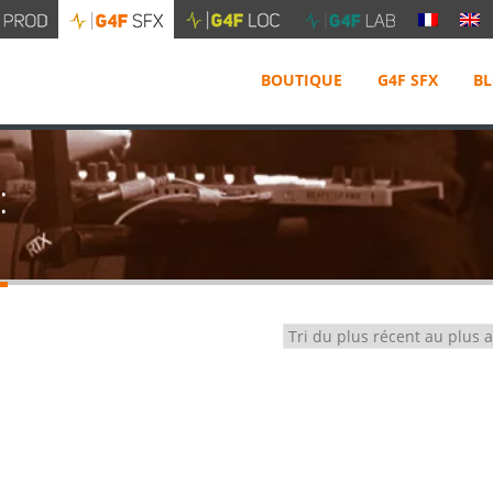
BOUTIQUE
G4F SFX
B
: