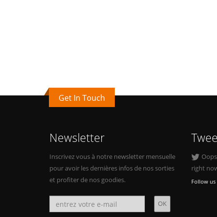
Get In Touch
Newsletter
Twee
Inscrivez vous à notre newsletter mensuelle
Oops, 
pour avoir les dernières infos de nos sorties
right no
et profiter de nos goodies.
Follow us 