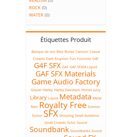
REALISM
(0)
ROCK
(0)
WATER
(0)
Étiquettes Produit
Banque de son
Bike
Bones
Cartoon
Casual
Crowds
Dark
Eruption
Fun
Futuriste
G4F
G4F SFX
GAF
GAF SFX04 Liquid
GAF SFX Materials
Game Audio Factory
Geyser
Harley
Harley Davidson
Horses
Juicy
Metadata
Library
Liquid
Metal
Royalty Free
Rain
Science-
SFX
fiction
Shouting
Small Audience
Small Crowds
Solos
Sound
Soundbank
Soundbanks
Sound