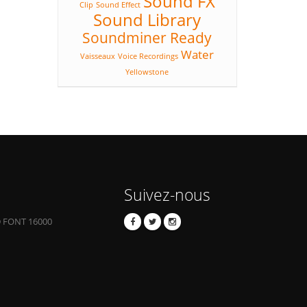
Sound FX
Clip
Sound Effect
Sound Library
Soundminer Ready
Water
Vaisseaux
Voice Recordings
Yellowstone
Suivez-nous
 FONT 16000