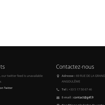
ts
Contactez-nous
our twitter feed is unavailable
Adresse :
69 RUE DE LA GRAND
w.
ANGOULÊME
on Twitter
Tel :
+33 5 17 50 67 46
E-mail :
contact@g4f.fr