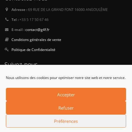
Adresse :
69 RUE DE LA GRAND FONT 16000 ANGOULÊME
Tel :
+33 5 17 50 67 46
E-mail :
contact@g4f.fr
Conditions générales de vente
Politique de Confidentialité
Suivez-nous
Nous utilisons des cookies pour optimiser notre site web et notre service.
Accepter
Refuser
© Copyright 2015. All Rights Reserved.
Préférences
Terms & Conditions