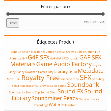
Filtrer par prix
Prix
Prix
Prix :
10€
—
20€
Filtrer
min
max
Étiquettes Produit
Banque de son
Bike
Bones
Cartoon
Casual
Crowds
Dark
Eruption
Fun
G4F SFX
GAF SFX
Futuriste
G4F
GAF
GAF SFX04 Liquid
Materials
Game Audio Factory
Geyser
Metadata
Library
Harley
Harley Davidson
Horses
Juicy
Liquid
SFX
Royalty Free
Metal
Rain
Science-fiction
Shouting
Soundbank
Small Audience
Small Crowds
Solos
Sound
Sound FX
Sound
Soundbanks
Sound Clip
Sound Effect
Library
Soundminer Ready
Vaisseaux
Voice
Water
Recordings
Yellowstone