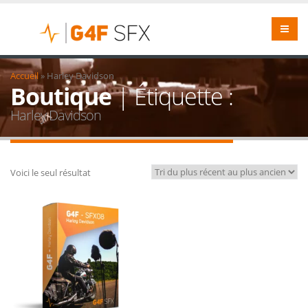
Accueil
»
Harley Davidson
Boutique
| Étiquette :
Harley Davidson
Voici le seul résultat