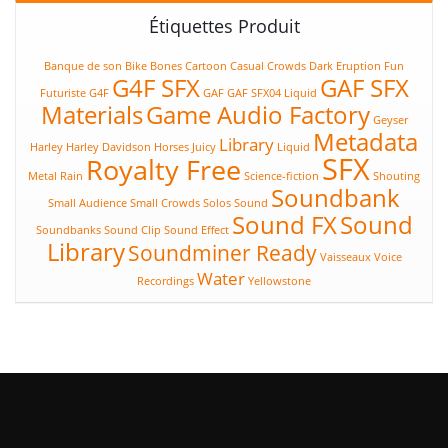
Étiquettes Produit
Banque de son
Bike
Bones
Cartoon
Casual
Crowds
Dark
Eruption
Fun
G4F SFX
GAF SFX
Futuriste
G4F
GAF
GAF SFX04 Liquid
Materials
Game Audio Factory
Geyser
Metadata
Library
Harley
Harley Davidson
Horses
Juicy
Liquid
SFX
Royalty Free
Metal
Rain
Science-fiction
Shouting
Soundbank
Small Audience
Small Crowds
Solos
Sound
Sound FX
Sound
Soundbanks
Sound Clip
Sound Effect
Library
Soundminer Ready
Vaisseaux
Voice
Water
Recordings
Yellowstone