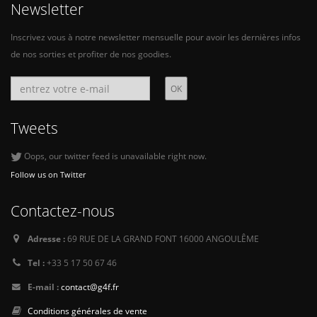
Newsletter
Inscrivez vous à notre newsletter mensuelle pour avoir les dernières infos
de nos sorties et profiter de nos goodies.
Tweets
Oops, our twitter feed is unavailable right now.
Follow us on Twitter
Contactez-nous
Adresse :
69 RUE DE LA GRAND FONT 16000 ANGOULÊME
Tel :
+33 5 17 50 67 46
E-mail :
contact@g4f.fr
Conditions générales de vente